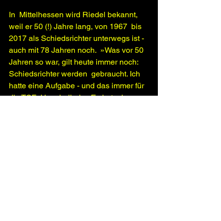
In  Mittelhessen wird Riedel bekannt, 
weil er 50 (!) Jahre lang, von 1967  bis 
2017 als Schiedsrichter unterwegs ist - 
auch mit 78 Jahren noch.  »Was vor 50 
Jahren so war, gilt heute immer noch: 
Schiedsrichter werden  gebraucht. Ich 
hatte eine Aufgabe - und das immer für 
die TSF  Heuchelheim. Es hat mir 
geholfen, eine klare Linie zu halten.«
Im  vergangenen Jahr feierte der 
Fanclub sein 25-jähriges Bestehen - 
ein  Kommen des BVB war in diesem 
Zuge ohnehin geplant, steht offiziell 
aber  nicht in Zusammenhang mit dem 
heutigen Gastspiel.
Zuletzt schaute der BVB 2006 zum 150-
jährigen Jubiläum der Stadtwerke 
Gießen vorbei