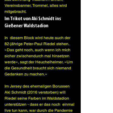
Vereinsbanner, Trommel, alles wird 
mitgebracht.
Im Trikot von Aki Schmidt ins 
Gießener Waldstadion
In  diesem Block wird heute auch der 
82-jährige Peter-Paul Riedel stehen.  
»Das geht noch, auch wenn ich mich 
sicher zwischendurch mal hinsetzen  
werde«, sagt der Heuchelheimer. »Um 
die Gesundheit braucht sich niemand  
Gedanken zu machen.«
Im Jersey des ehemaligen Borussen 
Aki Schmidt (2016 verstorben) will  
Riedel seine Farben im Waldstadion 
unterstützen - dass er das noch  einmal 
live tun kann, war durch die Pandemie 