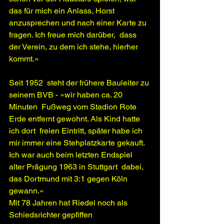
das für mich ein Anlass, Horst  
anzusprechen und nach einer Karte zu 
fragen. Ich freue mich darüber,  dass 
der Verein, zu dem ich stehe, hierher 
kommt.«
Seit 1952  steht der frühere Bauleiter zu 
seinem BVB - »wir haben ca. 20 
Minuten  Fußweg vom Stadion Rote 
Erde entfernt gewohnt. Als Kind hatte 
ich dort  freien Eintritt, später habe ich 
mir immer eine Stehplatzkarte gekauft.  
Ich war auch beim letzten Endspiel 
alter Prägung 1963 in Stuttgart  dabei, 
das Dortmund mit 3:1 gegen Köln 
gewann.«
Mit 78 Jahren hat Riedel noch als 
Schiedsrichter gepfiffen