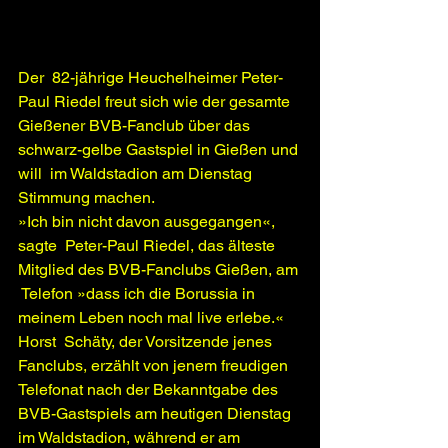
Der  82-jährige Heuchelheimer Peter-
Paul Riedel freut sich wie der gesamte  
Gießener BVB-Fanclub über das 
schwarz-gelbe Gastspiel in Gießen und 
will  im Waldstadion am Dienstag 
Stimmung machen.
»Ich bin nicht davon ausgegangen«, 
sagte  Peter-Paul Riedel, das älteste 
Mitglied des BVB-Fanclubs Gießen, am 
 Telefon »dass ich die Borussia in 
meinem Leben noch mal live erlebe.«
Horst  Schäty, der Vorsitzende jenes 
Fanclubs, erzählt von jenem freudigen  
Telefonat nach der Bekanntgabe des 
BVB-Gastspiels am heutigen Dienstag  
im Waldstadion, während er am 