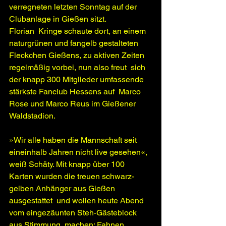
verregneten letzten Sonntag auf der  
Clubanlage in Gießen sitzt.
Florian  Kringe schaute dort, an einem 
naturgrünen und fangelb gestalteten  
Fleckchen Gießens, zu aktiven Zeiten 
regelmäßig vorbei, nun also freut  sich 
der knapp 300 Mitglieder umfassende 
stärkste Fanclub Hessens auf  Marco 
Rose und Marco Reus im Gießener 
Waldstadion.
»Wir alle haben die Mannschaft seit  
eineinhalb Jahren nicht live gesehen«, 
weiß Schäty. Mit knapp über 100  
Karten wurden die treuen schwarz-
gelben Anhänger aus Gießen 
ausgestattet  und wollen heute Abend 
vom eingezäunten Steh-Gästeblock 
aus Stimmung  machen: Fahnen, 