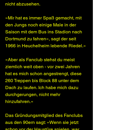
nicht abzusehen.
»Mir hat es immer Spaß gemacht, mit 
den Jungs noch einige Male in der  
Saison mit dem Bus ins Stadion nach 
Dortmund zu fahren«, sagt der seit  
1966 in Heuchelheim lebende Riedel.«
»Aber als Fanclub stehst du meist 
ziemlich weit oben - vor zwei Jahren  
hat es mich schon angestrengt, diese 
260 Treppen bis Block 88 unter dem  
Dach zu laufen. Ich habe mich dazu 
durchgerungen, nicht mehr  
hinzufahren.«
Das Gründungsmitglied des Fanclubs 
aus den 90ern sagt: »Wenn sie jetzt  
schon vor der Haustüre spielen, war 